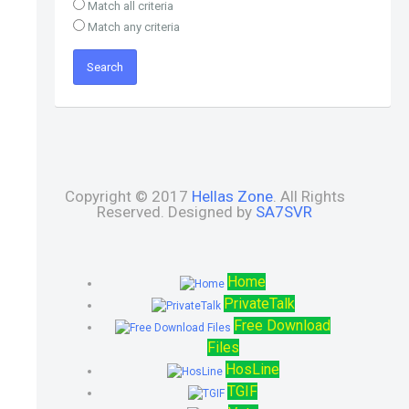
Match all criteria
Match any criteria
Copyright © 2017
Hellas Zone
. All Rights
Reserved. Designed by
SA7SVR
Home
PrivateTalk
Free Download
Files
HosLine
TGIF