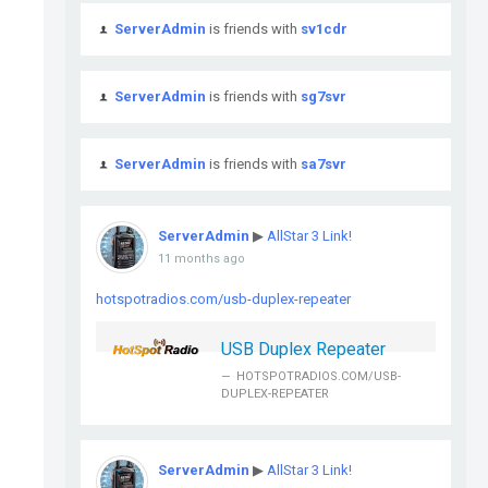
ServerAdmin
is friends with
sv1cdr
ServerAdmin
is friends with
sg7svr
ServerAdmin
is friends with
sa7svr
ServerAdmin
▶
AllStar 3 Link!
11 months ago
hotspotradios.com/usb-duplex-repeater
USB Duplex Repeater
HOTSPOTRADIOS.COM/USB-
DUPLEX-REPEATER
ServerAdmin
▶
AllStar 3 Link!