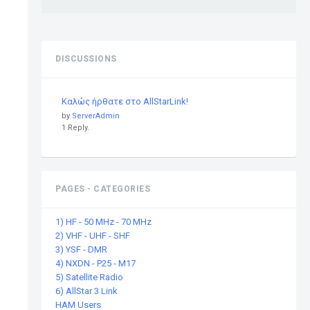
DISCUSSIONS
Καλώς ήρθατε στο AllStarLink!
by
ServerAdmin
1 Reply.
PAGES - CATEGORIES
1) HF - 50 MHz - 70 MHz
2) VHF - UHF - SHF
3) YSF - DMR
4) NXDN - P25 - M17
5) Satellite Radio
6) AllStar 3 Link
HAM Users