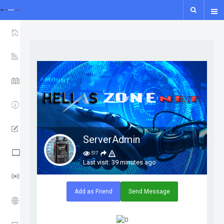
show icon only
HOME
YSF-YCS
LIVE MAPS
IPSC2
WIKI
ServerAdmin
NXDN - P25 - M17
517
Last visit: 39 minutes ago
LORA GUIDE
Add as Friend
Send Message
ISS
APRS TRACK