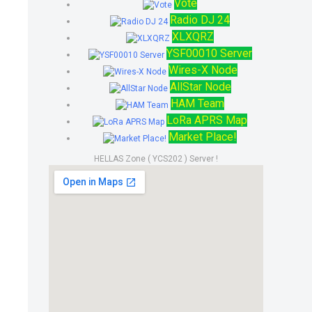
Vote
Radio DJ 24
XLXQRZ
YSF00010 Server
Wires-X Node
AllStar Node
HAM Team
LoRa APRS Map
Market Place!
HELLAS Zone ( YCS202 ) Server !