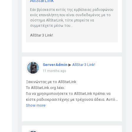
AllStarLink
Εάν βρίσκεστε εντός της εμβέλειας ραδιοφώνου
ενός επαναλήπτη που είναι συνδεδεμένος με το
σύστημα AllStarLink, τότε μπορείτε να
συμμετέχετε μέσω του...
AllStar 3 Link!
ServerAdmin
▶
AllStar 3 Link!
11 months ago
Ξεκινώντας με το AllStarLink
Το AllStarLink.org λέει:
Για να χρησιμοποιήσετε το AllStarLink πρέπει να
είστε ραδιοερασιτέχνης με τρέχουσα άδεια. Αυτό...
Show more