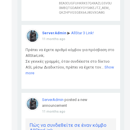
BEA3CUGFUHKRKS7Q4XAZLGSV0U
0MBQTGDARKYOY54KEJTZ_AEM_
QKZHPVGSGBX64J8GVXOA8G
ServerAdmin
▶
AllStar 3 Link!
11 months ago
Πρέπει να έχετε αριθμό κόμβου για πρόσβαση στο
AllStarLink;
Σε γενικές γραμμές, όταν συνδέεστε στο δίκτυο
ASL μέσω Διαδικτύου, πρέπει να έχετε τον...
Show
more
ServerAdmin
posted a new
announcement
11 months ago
Πώς να συνδεθείτε σε έναν κόμβο