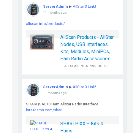
ServerAdmin
▶
AllStar 3 Link!
11 months ago
allscan.info/products/
AllScan Products - AllStar
Nodes, USB Interfaces,
Kits, Modules, MiniPCs,
Ham Radio Accessories
ALLSCAN.INFO/PRODUCTS/
ServerAdmin
▶
AllStar 3 Link!
11 months ago
SHARI (SA818 Ham Allstar Radio Interface
kits4hams.com/shari
SHARI PiXX – Kits 4
Hams