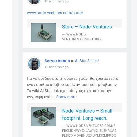
11 months ago
www.node-ventures.com/store/
Store – Node-Ventures
WWW.NODE-
VENTURES.COM/STORE/
ServerAdmin
▶
AllStar 3 Link!
11 months ago
Για να συνδέσετε τη συσκευή σας, θα χρειαστείτε
έναν αριθμό κόμβου και έναν κωδικό πρόσβασης
Το wiki AllStarLink έχει οδηγίες σχετικά με την
εγγραφή ενός...
Show more
Node-Ventures – Small
footprint. Long reach.
WWW.NODE-VENTURES.COM/?
FBCLID=IWY2XJAWM2IIZLEHRUA2
FLBQIXMQABHJQXUYM3XMFPDC