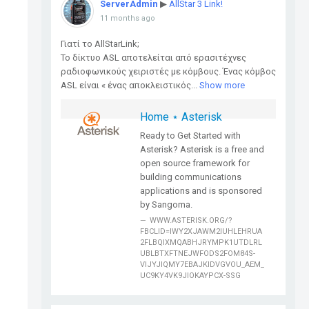
ServerAdmin
▶
AllStar 3 Link!
11 months ago
Γιατί το AllStarLink;
Το δίκτυο ASL αποτελείται από ερασιτέχνες
ραδιοφωνικούς χειριστές με κόμβους. Ένας κόμβος
ASL είναι « ένας αποκλειστικός...
Show more
Home ⋆ Asterisk
Ready to Get Started with
Asterisk? Asterisk is a free and
open source framework for
building communications
applications and is sponsored
by Sangoma.
WWW.ASTERISK.ORG/?
FBCLID=IWY2XJAWM2IUHLEHRUA
2FLBQIXMQABHJRYMPK1UTDLRL
UBLBTXFTNEJWFODS2FOM84S-
VIJYJIQMY7EBAJKIDVGVOU_AEM_
UC9KY4VK9JIOKAYPCX-SSG