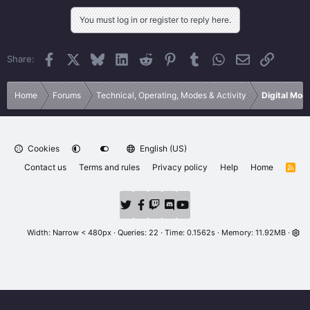
a
c
You must log in or register to reply here.
t
i
o
Facebook
X
Bluesky
LinkedIn
Reddit
Pinterest
Tumblr
WhatsApp
Email
Link
Share:
n
s
:
Home
Forums
Technical, Operating, Modes & Activity
Digital Mo
Cookies
English (US)
Contact us
Terms and rules
Privacy policy
Help
Home
R
S
S
Width
Queries
22
Time
0.1562s
Memory
11.92MB