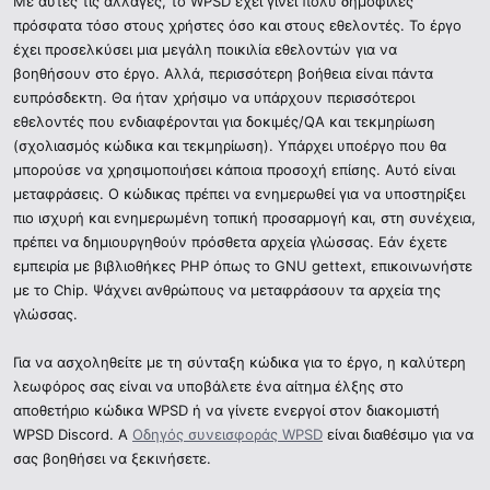
Με αυτές τις αλλαγές, το WPSD έχει γίνει πολύ δημοφιλές
πρόσφατα τόσο στους χρήστες όσο και στους εθελοντές. Το έργο
έχει προσελκύσει μια μεγάλη ποικιλία εθελοντών για να
βοηθήσουν στο έργο. Αλλά, περισσότερη βοήθεια είναι πάντα
ευπρόσδεκτη. Θα ήταν χρήσιμο να υπάρχουν περισσότεροι
εθελοντές που ενδιαφέρονται για δοκιμές/QA και τεκμηρίωση
(σχολιασμός κώδικα και τεκμηρίωση). Υπάρχει υποέργο που θα
μπορούσε να χρησιμοποιήσει κάποια προσοχή επίσης. Αυτό είναι
μεταφράσεις. Ο κώδικας πρέπει να ενημερωθεί για να υποστηρίξει
πιο ισχυρή και ενημερωμένη τοπική προσαρμογή και, στη συνέχεια,
πρέπει να δημιουργηθούν πρόσθετα αρχεία γλώσσας. Εάν έχετε
εμπειρία με βιβλιοθήκες PHP όπως το GNU gettext, επικοινωνήστε
με το Chip. Ψάχνει ανθρώπους να μεταφράσουν τα αρχεία της
γλώσσας.
Για να ασχοληθείτε με τη σύνταξη κώδικα για το έργο, η καλύτερη
λεωφόρος σας είναι να υποβάλετε ένα αίτημα έλξης στο
αποθετήριο κώδικα WPSD ή να γίνετε ενεργοί στον διακομιστή
WPSD Discord. Α
Οδηγός συνεισφοράς WPSD
είναι διαθέσιμο για να
σας βοηθήσει να ξεκινήσετε.