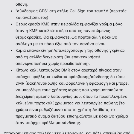
οθόνη.
“σύνδεσμος GPS” στη στήλη Call Sign του ταμπλό (περιττός
και αναξιόπιστος).
Θερμοκρασία ΚΜΕ στην κεφαλίδα εμφανίζει χρώμα μόνο
όταν η ΚΜΕ εκτελείται πέρα από τις συνιστώμενες
θερμοκρασίες. Θα εμφανιστεί ως πορτοκαλί ή κόκκινο
ανάλογα με το πόσο έξω από τον κανόνα είναι.
Καμία επανεκκίνηση/απενεργοποίηση της οθόνης γκρίνιας
από τη σελίδα διαχειριστή (θα επανεκκινήσει/
απενεργοποιήσει χωρίς προειδοποίηση).
Κίτρινο κελί λειτουργίας DMR στον αριστερό πίνακα όταν
υπάρχει πρόβλημα κωδικού πρόσβασης/σύνδεσης δικτύου
DMR (κακή/ανακριβής και φορολογική εφαρμογή και μπορεί
να μπερδέψει τους χρήστες ισχύος που χρησιμοποιούν τη
Διαχείριση άμεσης λειτουργίας μου, όπου το προεπιλεγμένο
κελί είναι πορτοκαλί χρώματος για λειτουργίες παύσης [το
χρώμα είναι ρυθμιζόμενο από το χρήστη Αντίθετα, το
πραγματικό όνομα δικτύου επισημαίνεται με κόκκινο χρώμα
όταν υπάρχει πρόβλημα σύνδεσης.
Υπάρχουν επίσης πολλές νέες λειτουργίες, και πάλι, απευθείας από