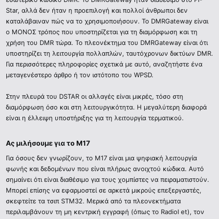
Star, αλλά δεν ήταν η προεπιλογή και πολλοί άνθρωποι δεν
καταλάβαιναν πώς να το χρησιμοποιήσουν. Το DMRGateway είναι
ο ΜΟΝΟΣ τρόπος που υποστηρίζεται για τη διαμόρφωση και τη
χρήση του DMR τώρα. Το πλεονέκτημα του DMRGateway είναι ότι
υποστηρίζει τη λειτουργία πολλαπλών, ταυτόχρονων δικτύων DMR.
Για περισσότερες πληροφορίες σχετικά με αυτό, αναζητήστε ένα
μεταγενέστερο άρθρο ή τον ιστότοπο του WPSD.
Στην πλευρά του DSTAR οι αλλαγές είναι μικρές, τόσο στη
διαμόρφωση όσο και στη λειτουργικότητα. Η μεγαλύτερη διαφορά
είναι η έλλειψη υποστήριξης για τη λειτουργία τερματικού.
Ας μιλήσουμε για το M17​
Για όσους δεν γνωρίζουν, το M17 είναι μια ψηφιακή λειτουργία
φωνής και δεδομένων που είναι πλήρως ανοιχτού κώδικα. Αυτό
σημαίνει ότι είναι διαθέσιμο για τους χομπίστες να πειραματιστούν.
Μπορεί επίσης να εφαρμοστεί σε αρκετά μικρούς επεξεργαστές,
σκεφτείτε τα τσιπ STM32. Μερικά από τα πλεονεκτήματα
περιλαμβάνουν τη μη κεντρική εγγραφή (όπως το RadioI et), τον