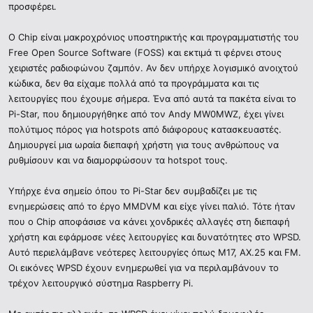
προσφέρει.
Ο Chip είναι μακροχρόνιος υποστηρικτής και προγραμματιστής του
Free Open Source Software (FOSS) και εκτιμά τι φέρνει στους
χειριστές ραδιοφώνου ζαμπόν. Αν δεν υπήρχε λογισμικό ανοιχτού
κώδικα, δεν θα είχαμε πολλά από τα προγράμματα και τις
λειτουργίες που έχουμε σήμερα. Ένα από αυτά τα πακέτα είναι το
Pi-Star, που δημιουργήθηκε από τον Andy MW0MWZ, έχει γίνει
πολύτιμος πόρος για hotspots από διάφορους κατασκευαστές.
Δημιουργεί μια ωραία διεπαφή χρήστη για τους ανθρώπους να
ρυθμίσουν και να διαμορφώσουν τα hotspot τους.
Υπήρχε ένα σημείο όπου το Pi-Star δεν συμβαδίζει με τις
ενημερώσεις από το έργο MMDVM και είχε γίνει παλιό. Τότε ήταν
που ο Chip αποφάσισε να κάνει χονδρικές αλλαγές στη διεπαφή
χρήστη και εφάρμοσε νέες λειτουργίες και δυνατότητες στο WPSD.
Αυτό περιελάμβανε νεότερες λειτουργίες όπως M17, AX.25 και FM.
Οι εικόνες WPSD έχουν ενημερωθεί για να περιλαμβάνουν το
τρέχον λειτουργικό σύστημα Raspberry Pi.