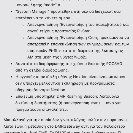
μονοπώλησης “mode” π.
“System Manager” προστέθηκε στη σελίδα διαχειριστ σας
επιτρέπει να το κάνετε άμεσα:
Απενεργοποίηση /Ενεργοποίηση του παρεμβατικού και
αργού τείχους προστασίας Pi-Star.
Απενεργοποίηση /Ενεργοποίηση Cron, προκειμένου να
αποτραπεί η επανεκκίνηση των ενημερώσεων και των
υπηρεσιών Pi-Star κατά τη διάρκεια της λειτουργίας
AM στη μέση της νύχτας/νωρίς.
Δυνατότητα διαμόρφωσης του χρόνου διακοπής POCSAG
από τη σελίδα διαμόρφωσης.
Η εγγενής υποστήριξη οθόνης Nextion είναι ενσωματωμέν
δεν υπάρχει μελλοντική εκπλήρωση με προγράμματα
οδήγησης/σενάρια Nextion.
Επιλέξιμη υποστήριξη DMR Roaming Beacon: Λειτουργία
δικτύου ή διαστήματος (ή απενεργοποιημένη) – μόνο για
πραγματικούς επαναλήπτες.
Μια αλλαγή για την οποία δεν γίνεται λόγος πολύ στην παραπάνω
λίστα είναι η μετάβαση στο DMRGateway αντί για τον παλαιότερο
εσωτερικό κωδικό DMR. Το DMRGateway ήταν διαθέσιμο στο Pi-