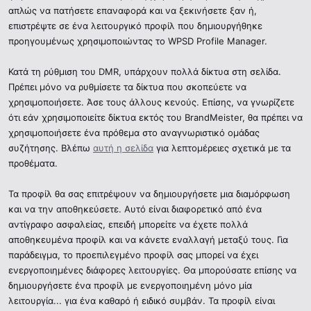
απλώς να πατήσετε επαναφορά και να ξεκινήσετε ξαν ή,
επιστρέψτε σε ένα λειτουργικό προφίλ που δημιουργήθηκε
προηγουμένως χρησιμοποιώντας το WPSD Profile Manager.
Κατά τη ρύθμιση του DMR, υπάρχουν πολλά δίκτυα στη σελίδα.
Πρέπει μόνο να ρυθμίσετε τα δίκτυα που σκοπεύετε να
χρησιμοποιήσετε. Άσε τους άλλους κενούς. Επίσης, να γνωρίζετε
ότι εάν χρησιμοποιείτε δίκτυα εκτός του BrandMeister, θα πρέπει να
χρησιμοποιήσετε ένα πρόθεμα στο αναγνωριστικό ομάδας
συζήτησης. Βλέπω
αυτή η σελίδα
για λεπτομέρειες σχετικά με τα
προθέματα.
Τα προφίλ θα σας επιτρέψουν να δημιουργήσετε μια διαμόρφωση
και να την αποθηκεύσετε. Αυτό είναι διαφορετικό από ένα
αντίγραφο ασφαλείας, επειδή μπορείτε να έχετε πολλά
αποθηκευμένα προφίλ και να κάνετε εναλλαγή μεταξύ τους. Για
παράδειγμα, το προεπιλεγμένο προφίλ σας μπορεί να έχει
ενεργοποιημένες διάφορες λειτουργίες. Θα μπορούσατε επίσης να
δημιουργήσετε ένα προφίλ με ενεργοποιημένη μόνο μία
λειτουργία... για ένα καθαρό ή ειδικό συμβάν. Τα προφίλ είναι