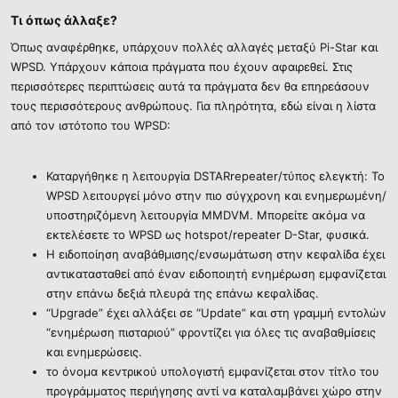
Τι όπως άλλαξε?​
Όπως αναφέρθηκε, υπάρχουν πολλές αλλαγές μεταξύ Pi-Star και
WPSD. Υπάρχουν κάποια πράγματα που έχουν αφαιρεθεί. Στις
περισσότερες περιπτώσεις αυτά τα πράγματα δεν θα επηρεάσουν
τους περισσότερους ανθρώπους. Για πληρότητα, εδώ είναι η λίστα
από τον ιστότοπο του WPSD:
Καταργήθηκε η λειτουργία DSTARrepeater/τύπος ελεγκτή: Το
WPSD λειτουργεί μόνο στην πιο σύγχρονη και ενημερωμένη/
υποστηριζόμενη λειτουργία MMDVM. Μπορείτε ακόμα να
εκτελέσετε το WPSD ως hotspot/repeater D-Star, φυσικά.
Η ειδοποίηση αναβάθμισης/ενσωμάτωση στην κεφαλίδα έχει
αντικατασταθεί από έναν ειδοποιητή ενημέρωση εμφανίζεται
στην επάνω δεξιά πλευρά της επάνω κεφαλίδας.
“Upgrade” έχει αλλάξει σε “Update” και στη γραμμή εντολών
“ενημέρωση πισταριού” φροντίζει για όλες τις αναβαθμίσεις
και ενημερώσεις.
το όνομα κεντρικού υπολογιστή εμφανίζεται στον τίτλο του
προγράμματος περιήγησης αντί να καταλαμβάνει χώρο στην