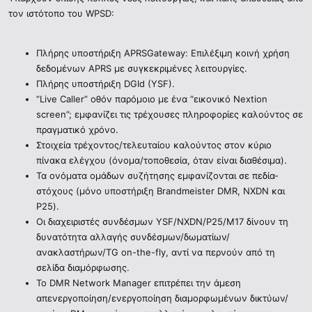
τον ιστότοπο του WPSD:
Πλήρης υποστήριξη APRSGateway: Επιλέξιμη κοινή χρήση
δεδομένων APRS με συγκεκριμένες λειτουργίες.
Πλήρης υποστήριξη DGId (YSF).
“Live Caller” οθόν παρόμοιο με ένα “εικονικό Nextion
screen”; εμφανίζει τις τρέχουσες πληροφορίες καλούντος σε
πραγματικό χρόνο.
Στοιχεία τρέχοντος/τελευταίου καλούντος στον κύριο
πίνακα ελέγχου (όνομα/τοποθεσία, όταν είναι διαθέσιμα).
Τα ονόματα ομάδων συζήτησης εμφανίζονται σε πεδία-
στόχους (μόνο υποστήριξη Brandmeister DMR, NXDN και
P25).
Οι διαχειριστές συνδέσμων YSF/NXDN/P25/M17 δίνουν τη
δυνατότητα αλλαγής συνδέσμων/δωματίων/
ανακλαστήρων/TG on-the-fly, αντί να περνούν από τη
σελίδα διαμόρφωσης.
Το DMR Network Manager επιτρέπει την άμεση
απενεργοποίηση/ενεργοποίηση διαμορφωμένων δικτύων/