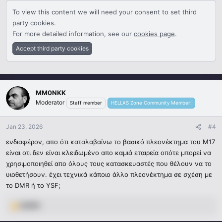
To view this content we will need your consent to set third
party cookies.
For more detailed information, see our
cookies page
.
Accept third party cookies
MM0NKK
Moderator
Staff member
HELLAS Zone Community Member!
Jan 23, 2026
#4
ενδιαφέρον, απο ότι καταλαβαίνω το βασικό πλεονέκτημα του Μ17
είναι οτι δεν είναι κλειδωμένο απο καμιά εταιρεία οπότε μπορεί να
χρησιμοποιηθεί απο όλους τους κατασκευαστές που θέλουν να το
υιοθετήσουν. έχει τεχνικά κάποιο άλλο πλεονέκτημα σε σχέση με
το DMR ή το YSF;
ADMIN
R
e