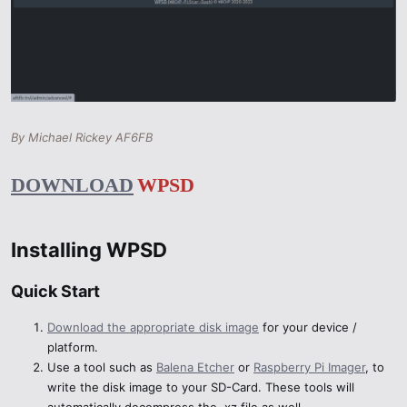
By Michael Rickey AF6FB
DOWNLOAD
WPSD
Installing WPSD​
Quick Start​
Download the appropriate disk image
for your device /
platform.
Use a tool such as
Balena Etcher
or
Raspberry Pi Imager
, to
write the disk image to your SD-Card. These tools will
automatically decompress the .xz file as well.