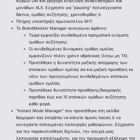
κυρίων DM και γρήγορη εναλλαγή ανακλαστήρων και
μονάδων XLX. Εύχρηστο για “pausing” πολυσύχναστα
δίκτυα, ομάδες συζήτησης, χρονοθυρίδες π.
Πλήρης υποστήριξη πρωτοκόλλου M17.
Το BrandMeister Manager ανανεώνει άφθονο:
Τώρα εμφανίζει συνδεδεμένα πραγματικά ονόματα
ομάδων συζήτησης.
Οι συνδεδεμένες δυναμικές ομάδες ομιλίας
εμφανίζουν πλέον χρόνο αδράνειας (λόγω μη TX).
Προστέθηκε η δυνατότητα μαζικής απόρριψης των
στατικών ομάδων ομιλίας σα και μαζική προσθήκη εκ
νέου των προηγουμένως συνδεδεμένων στατικών
ομάδων ομιλίας.
Προστέθηκε δυνατότητα προσθήκης/διαγραφής
παρτίδας έως και 10 στατικών ομάδων συζήτησης
κάθε φορά.
“Instant Mode Manager” που προστέθηκε στη σελίδα
διαχειριστ σας επιτρέπει να κάνετε άμεση παύση ή να
συνεχίσετε επιλεγμένες λειτουργίες ραδιοφώνου. Εύχρηστο
για την παρακολούθηση διχτυών, την ησυχία μιας
λειτουργίας κατειλημμένης, για την προσωρινή εξάλειψη της