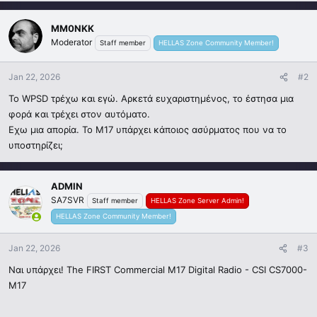
MM0NKK
Moderator
Staff member
HELLAS Zone Community Member!
Jan 22, 2026
#2
Το WPSD τρέχω και εγώ. Αρκετά ευχαριστημένος, το έστησα μια
φορά και τρέχει στον αυτόματο.
Εχω μια απορία. Το M17 υπάρχει κάποιος ασύρματος που να το
υποστηρίζει;
ADMIN
SA7SVR
Staff member
HELLAS Zone Server Admin!
HELLAS Zone Community Member!
Jan 22, 2026
#3
Ναι υπάρχει! The FIRST Commercial M17 Digital Radio - CSI CS7000-
M17