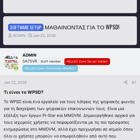
ΜΑΘΑΊΝΟΝΤΑΣ ΓΙΑ ΤΟ WPSD!
SOFTWARE SETUP
T
S
ADMIN
Jan 22, 2026
h
t
r
a
e
r
ADMIN
a
t
SA7SVR
Staff member
HELLAS Zone Server Admin!
d
d
s
HELLAS Zone Community Member!
a
t
t
a
e
Jan 22, 2026
#1
r
t
Τι είναι το WPSD?​
e
Το WPSD είναι ένα εργαλείο για τους λάτρεις της ψηφιακής φωνής
r
για τη διαχείριση των ψηφιακών επικοινωνιών τους. Είναι μια
εξέλιξη των έργων Pi-Star και MMDVM. Δημιουργήθηκε αρχικά για
τους ισχυρούς χρήστες να πειραματίζονται με τις πιο πρόσφατες
ενημερώσεις στο MMDVM, αλλά έχει προχωρήσει σε σημείο όπου
όλοι οι χρήστες μπορούν να επωφεληθούν από αυτό που