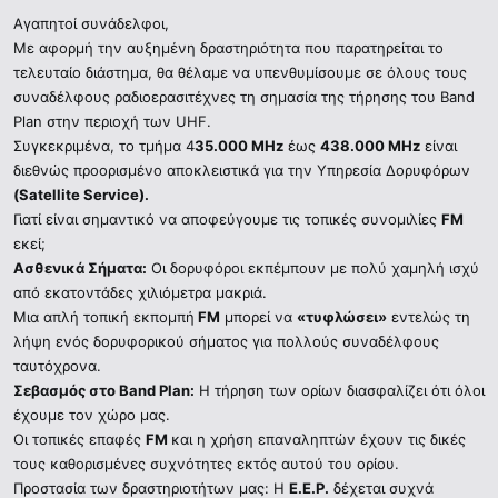
Αγαπητοί συνάδελφοι,
Με αφορμή την αυξημένη δραστηριότητα που παρατηρείται το
τελευταίο διάστημα, θα θέλαμε να υπενθυμίσουμε σε όλους τους
συναδέλφους ραδιοερασιτέχνες τη σημασία της τήρησης του Band
Plan στην περιοχή των UHF.
Συγκεκριμένα, το τμήμα 4
35.000 MHz
έως
438.000 MHz
είναι
διεθνώς προορισμένο αποκλειστικά για την Υπηρεσία Δορυφόρων
(Satellite Service).
Γιατί είναι σημαντικό να αποφεύγουμε τις τοπικές συνομιλίες
FM
εκεί;
Ασθενικά Σήματα:
Οι δορυφόροι εκπέμπουν με πολύ χαμηλή ισχύ
από εκατοντάδες χιλιόμετρα μακριά.
Μια απλή τοπική εκπομπή
FM
μπορεί να
«τυφλώσει»
εντελώς τη
λήψη ενός δορυφορικού σήματος για πολλούς συναδέλφους
ταυτόχρονα.
Σεβασμός στο Band Plan:
Η τήρηση των ορίων διασφαλίζει ότι όλοι
έχουμε τον χώρο μας.
Οι τοπικές επαφές
FM
και η χρήση επαναληπτών έχουν τις δικές
τους καθορισμένες συχνότητες εκτός αυτού του ορίου.
Προστασία των δραστηριοτήτων μας: Η
Ε.Ε.Ρ.
δέχεται συχνά