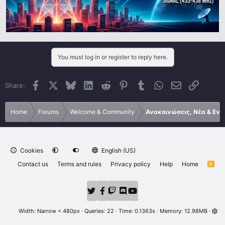
You must log in or register to reply here.
Facebook
X
Bluesky
LinkedIn
Reddit
Pinterest
Tumblr
WhatsApp
Email
Link
Share:
Home
Forums
Welcome & Community
Ανακοινώσεις, Νέα & Εν
Cookies
English (US)
Contact us
Terms and rules
Privacy policy
Help
Home
R
S
S
Width
Queries
22
Time
0.1363s
Memory
12.98MB