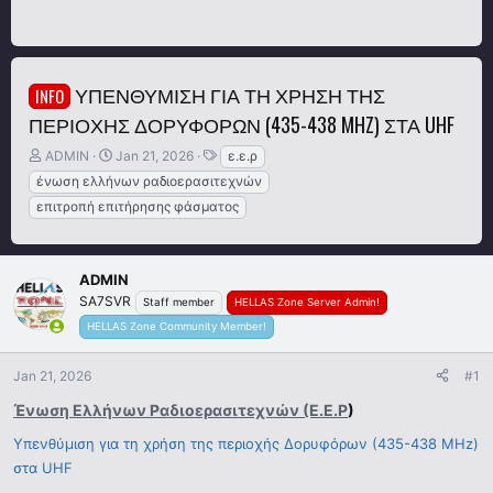
ΥΠΕΝΘΎΜΙΣΗ ΓΙΑ ΤΗ ΧΡΉΣΗ ΤΗΣ
INFO
ΠΕΡΙΟΧΉΣ ΔΟΡΥΦΌΡΩΝ (435-438 MHZ) ΣΤΑ UHF
T
S
T
ADMIN
Jan 21, 2026
ε.ε.ρ
h
t
a
ένωση ελλήνων ραδιοερασιτεχνών
r
a
g
επιτροπή επιτήρησης φάσματος
e
r
s
a
t
d
d
s
a
ADMIN
t
t
SA7SVR
Staff member
HELLAS Zone Server Admin!
a
e
HELLAS Zone Community Member!
r
t
e
Jan 21, 2026
#1
r
Ένωση Ελλήνων Ραδιοερασιτεχνών (Ε.Ε.Ρ
)​
Υπενθύμιση για τη χρήση της περιοχής Δορυφόρων (435-438 MHz)
στα UHF