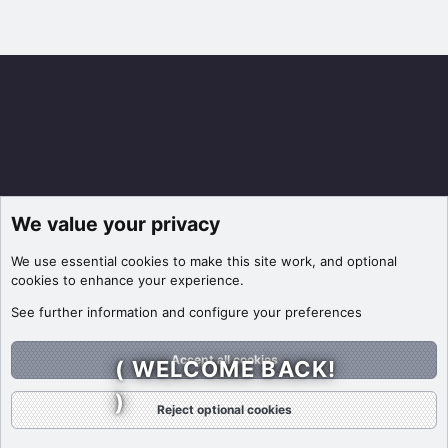
We value your privacy
We use essential
cookies
to make this site work, and optional
cookies to enhance your experience.
See further information and configure your preferences
Accept all cookies
( WELCOME BACK!
)
Reject optional cookies
Forums
What's New
Log In
Register
Search