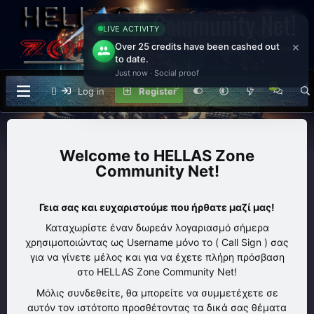
Community Net!
LIVE ACTIVITY
×
Over 25 credits have been cashed out
Welcome to Ham Radio Community Forum Enjoy your
Stay!
to date.
Just now · Social proof
Log in
Register
HELLAS Zone
Community Net!
Γεια σας και ευχαριστούμε που ήρθατε μαζί μας!
Καταχωρίστε έναν δωρεάν λογαριασμό σήμερα
χρησιμοποιώντας ως Username μόνο το ( Call Sign ) σας
για να γίνετε μέλος και για να έχετε πλήρη πρόσβαση
στο HELLAS Zone Community Net!
Μόλις συνδεθείτε, θα μπορείτε να συμμετέχετε σε
αυτόν τον ιστότοπο προσθέτοντας τα δικά σας θέματα