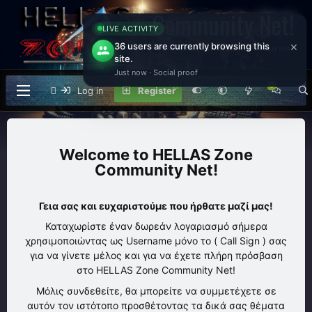
Community Net!
LIVE ACTIVITY
×
36 users are currently browsing this
Welcome to Ham Radio Community Forum Enjoy your
Stay!
site.
Just now · Social proof
Log in
Register
HELLAS Zone
Community Net!
Γεια σας και ευχαριστούμε που ήρθατε μαζί μας!
Καταχωρίστε έναν δωρεάν λογαριασμό σήμερα
χρησιμοποιώντας ως Username μόνο το ( Call Sign ) σας
για να γίνετε μέλος και για να έχετε πλήρη πρόσβαση
στο HELLAS Zone Community Net!
Μόλις συνδεθείτε, θα μπορείτε να συμμετέχετε σε
αυτόν τον ιστότοπο προσθέτοντας τα δικά σας θέματα