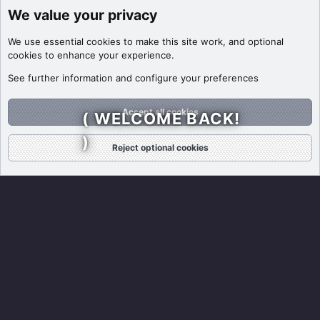
We value your privacy
We use essential
cookies
to make this site work, and optional
cookies to enhance your experience.
See further information and configure your preferences
Accept all cookies
( WELCOME BACK!
)
Reject optional cookies
Forums
What's New
Log In
Register
Search