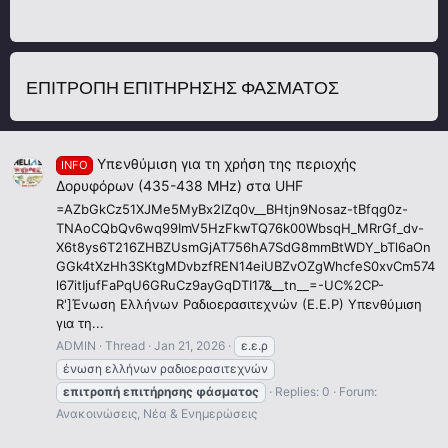
ΕΠΙΤΡΟΠΉ ΕΠΙΤΉΡΗΣΗΣ ΦΆΣΜΑΤΟΣ
Υπενθύμιση για τη χρήση της περιοχής
INFO
Δορυφόρων (435-438 MHz) στα UHF
=AZbGkCz51XJMe5MyBx2IZq0v__BHtjn9Nosaz-tBfqg0z-
TNAoCQbQv6wq99ImV5HzFkwTQ76k00WbsqH_MRrGf_dv-
X6t8ys6T216ZHBZUsmGjAT756hA7SdG8mmBtWDY_bTl6aOn
GGk4tXzHh3SKtgMDvbzfREN14eiUBZvOZgWhcfeS0xvCm574
l67itIjufFaPqU6GRuCz9ayGqDTI17&__tn__=-UC%2CP-
R']Ένωση Ελλήνων Ραδιοερασιτεχνών (Ε.Ε.Ρ) Υπενθύμιση
για τη...
ADMIN
Thread
Jan 21, 2026
ε.ε.ρ
ένωση ελλήνων ραδιοερασιτεχνών
επιτροπή
επιτήρησης
φάσματος
Replies: 0
Forum:
Ανακοινώσεις, Νέα & Ενημερώσεις