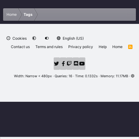
Home
Tags
Cookies
English (US)
Contact us
Terms and rules
Privacy policy
Help
Home
R
S
S
Width
Queries
16
Time
0.1332s
Memory
11.17MB