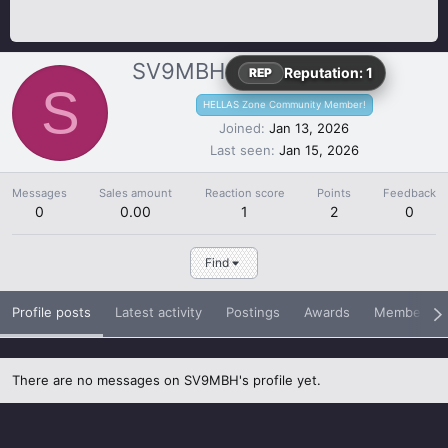
SV9MBH
Reputation: 1
REP
S
HELLAS Zone Community Member!
Joined
Jan 13, 2026
Last seen
Jan 15, 2026
Messages
Sales amount
Reaction score
Points
Feedback
0
0.00
1
2
0
Find
Profile posts
Latest activity
Postings
Awards
Member re
There are no messages on SV9MBH's profile yet.