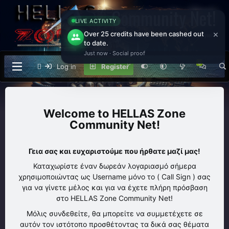
Community Net!
LIVE ACTIVITY
×
Over 25 credits have been cashed out
Welcome to Ham Radio Community Forum Enjoy your
Stay!
to date.
Just now · Social proof
Log in
Register
HELLAS Zone
Community Net!
Γεια σας και ευχαριστούμε που ήρθατε μαζί μας!
Καταχωρίστε έναν δωρεάν λογαριασμό σήμερα
χρησιμοποιώντας ως Username μόνο το ( Call Sign ) σας
για να γίνετε μέλος και για να έχετε πλήρη πρόσβαση
στο HELLAS Zone Community Net!
Μόλις συνδεθείτε, θα μπορείτε να συμμετέχετε σε
αυτόν τον ιστότοπο προσθέτοντας τα δικά σας θέματα