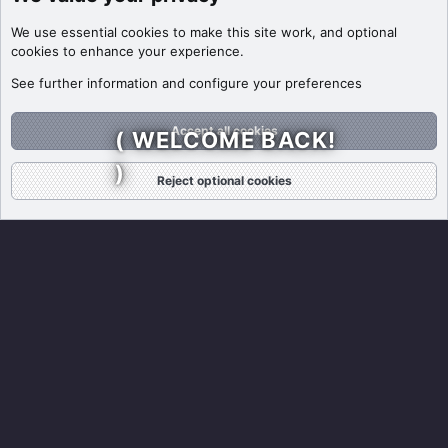
We use essential
cookies
to make this site work, and optional
cookies to enhance your experience.
See further information and configure your preferences
Accept all cookies
( WELCOME BACK!
)
Reject optional cookies
Forums
What's New
Log In
Register
Search